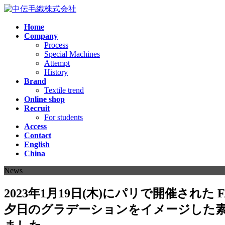
コ
ナ
ン
ビ
Home
テ
ゲ
Company
ン
ー
Process
ツ
シ
Special Machines
へ
ョ
Attempt
ス
ン
History
Brand
キ
に
Textile trend
ッ
移
Online shop
プ
動
Recruit
For students
Access
Contact
English
China
News
2023年1月19日(木)にパリで開催され
夕日のグラデーションをイメージした素