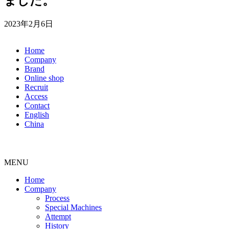
ました。
2023年2月6日
Home
Company
Brand
Online shop
Recruit
Access
Contact
English
China
MENU
Home
Company
Process
Special Machines
Attempt
History