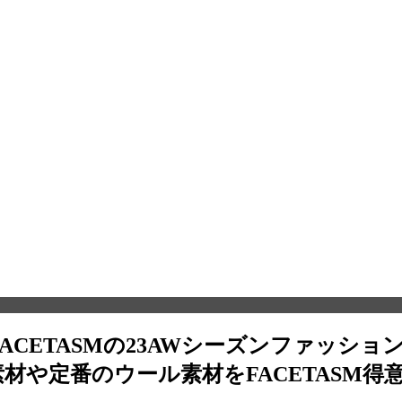
た FACETASMの23AWシーズンファ
材や定番のウール素材をFACETASM