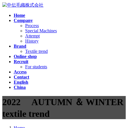
コ
ナ
ン
ビ
Home
テ
ゲ
Company
ン
ー
Process
ツ
シ
Special Machines
へ
ョ
Attempt
ス
ン
History
Brand
キ
に
Textile trend
ッ
移
Online shop
プ
動
Recruit
For students
Access
Contact
English
China
2022 AUTUMN ＆ WINTER
textile trend
Home