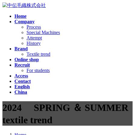
コ
ナ
ン
ビ
Home
テ
ゲ
Company
ン
ー
Process
ツ
シ
Special Machines
へ
ョ
Attempt
ス
ン
History
Brand
キ
に
Textile trend
ッ
移
Online shop
プ
動
Recruit
For students
Access
Contact
English
China
2024 SPRING ＆ SUMMER
textile trend
Home