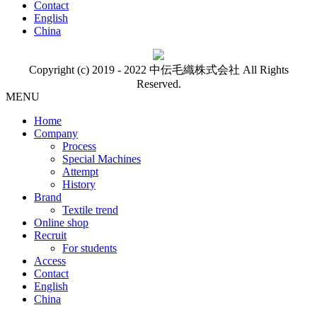
Contact
English
China
Copyright (c) 2019 - 2022 中伝毛織株式会社 All Rights
Reserved.
MENU
Home
Company
Process
Special Machines
Attempt
History
Brand
Textile trend
Online shop
Recruit
For students
Access
Contact
English
China