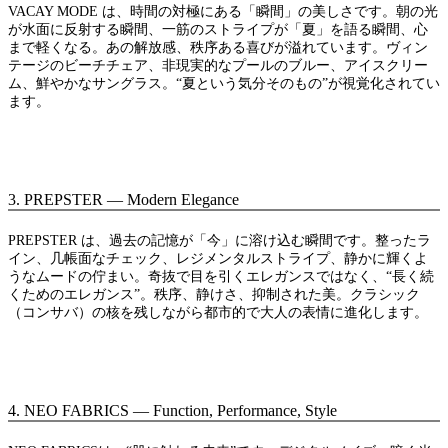
VACAY MODE は、時間の対極にある「瞬間」の美しさです。朝の光
が水面に反射する瞬間、一筋のストライプが「夏」を語る瞬間、心
まで軽くなる。あの解放感、秩序ある喜びが溢れています。ヴィン
テージのビーチチェア、非現実的なプールのブルー、アイスクリー
ム、鮮やかなサングラス。“夏という気分そのもの”が視覚化されてい
ます。
3. PREPSTER — Modern Elegance
PREPSTER は、過去の記憶が「今」に溶け込む瞬間です。整ったラ
イン、几帳面なチェック、レジメンタルストライプ、静かに輝くよ
うなムードの佇まい。奇抜で目を引くエレガンスではなく、“長く続
くためのエレガンス”。秩序、静けさ、抑制された美。クラシック
（コンサバ）の核を残しながら都市的で大人の表情に進化します。
4. NEO FABRICS — Function, Performance, Style