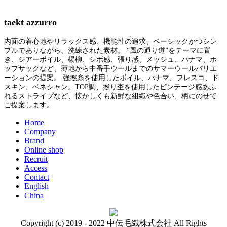
taekt azzurro
内面の着心地やリラックス感、機能性の追求、ベーシックかつシン
プルでありながら、洗練された素材。 “風の通り道”をテーマに置
き、シアーボイル、楊柳、シボ感、張り感、メッシュ、パナマ、ホ
ップサックなど、薄地から中番手ウールまでのサマーウールバリエ
ーションの提案。 強撚糸を使用したボイル、パナマ、フレスコ、ド
スキン、ベネシャン。TOP調、撚り杢を使用したビンテージ感あふ
れるストライプなど、懐かしくも新鮮な組織や色合い、柄にのせて
ご提案します。
Home
Company
Brand
Online shop
Recruit
Access
Contact
English
China
Copyright (c) 2019 - 2022 中伝毛織株式会社 All Rights