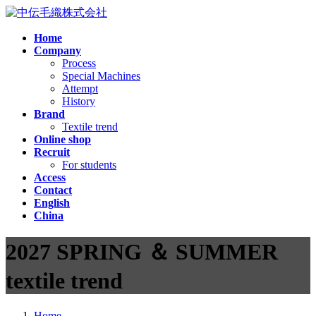
コ
ナ
ン
ビ
Home
テ
ゲ
Company
ン
ー
Process
ツ
シ
Special Machines
へ
ョ
Attempt
ス
ン
History
Brand
キ
に
Textile trend
ッ
移
Online shop
プ
動
Recruit
For students
Access
Contact
English
China
2027 SPRING ＆ SUMMER
textile trend
Home