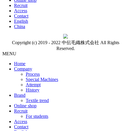
Online shop
Recruit
Access
Contact
English
China
Copyright (c) 2019 - 2022 中伝毛織株式会社 All Rights
Reserved.
MENU
Home
Company
Process
Special Machines
Attempt
History
Brand
Textile trend
Online shop
Recruit
For students
Access
Contact