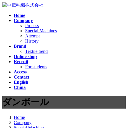
コ
ナ
ン
ビ
Home
テ
ゲ
Company
ン
ー
Process
ツ
シ
Special Machines
へ
ョ
Attempt
ス
ン
History
Brand
キ
に
Textile trend
ッ
移
Online shop
プ
動
Recruit
For students
Access
Contact
English
China
ダンボール
Home
Company
Special Machines