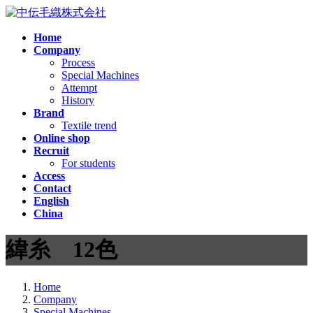
コ
ナ
ン
ビ
Home
テ
ゲ
Company
ン
ー
Process
ツ
シ
Special Machines
へ
ョ
Attempt
ス
ン
History
Brand
キ
に
Textile trend
ッ
移
Online shop
プ
動
Recruit
For students
Access
Contact
English
China
緯糸 12色
Home
Company
Special Machines