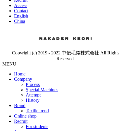
Recruit
Access
Contact
English
China
Copyright (c) 2019 - 2022 中伝毛織株式会社 All Rights
Reserved.
MENU
Home
Company
Process
Special Machines
Attempt
History
Brand
Textile trend
Online shop
Recruit
For students