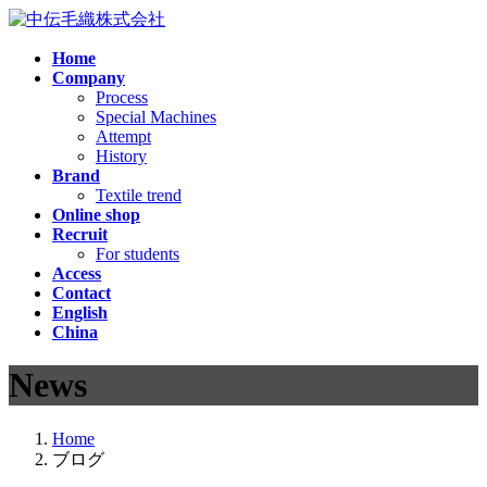
コ
ナ
ン
ビ
Home
テ
ゲ
Company
ン
ー
Process
ツ
シ
Special Machines
へ
ョ
Attempt
ス
ン
History
Brand
キ
に
Textile trend
ッ
移
Online shop
プ
動
Recruit
For students
Access
Contact
English
China
News
Home
ブログ