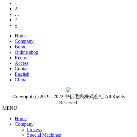
固
1
投
固
2
定
稿
…
定
ペ
固
7
ペ
ー
の
»
定
ー
ジ
ペ
ペ
ジ
Home
ー
Company
ー
ジ
Brand
Online shop
ジ
Recruit
送
Access
Contact
り
English
China
Copyright (c) 2019 - 2022 中伝毛織株式会社 All Rights
Reserved.
MENU
Home
Company
Process
Special Machines