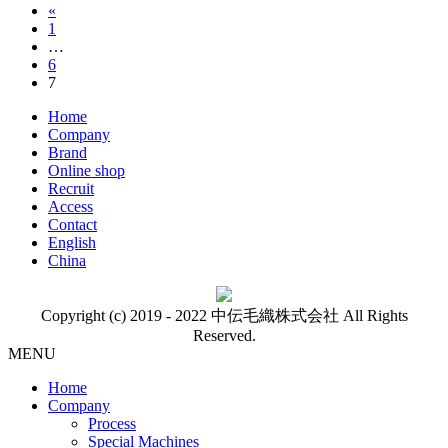
«
投
固
1
稿
…
定
固
6
ペ
の
固
7
定
ー
定
ペ
ペ
ジ
Home
ペ
ー
Company
ー
ー
ジ
Brand
ジ
Online shop
ジ
Recruit
送
Access
Contact
り
English
China
Copyright (c) 2019 - 2022 中伝毛織株式会社 All Rights
Reserved.
MENU
Home
Company
Process
Special Machines