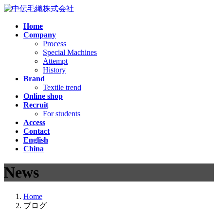
コ
ナ
ン
ビ
Home
テ
ゲ
Company
ン
ー
Process
ツ
シ
Special Machines
へ
ョ
Attempt
ス
ン
History
Brand
キ
に
Textile trend
ッ
移
Online shop
プ
動
Recruit
For students
Access
Contact
English
China
News
Home
ブログ